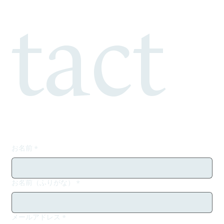
tact
お名前
*
お名前（ふりがな）
*
メールアドレス
*