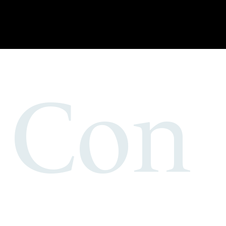
.
jvkn
Con